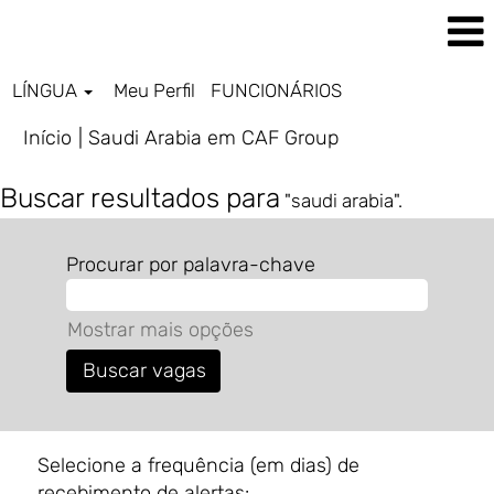
LÍNGUA
Meu Perfil
FUNCIONÁRIOS
(página
Início
|
Saudi Arabia em CAF Group
atual)
Buscar resultados para
"saudi arabia".
Procurar por palavra-chave
Mostrar mais opções
Selecione a frequência (em dias) de
recebimento de alertas: