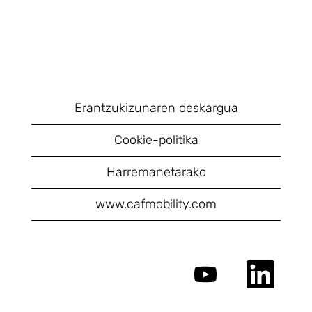
Erantzukizunaren deskargua
Cookie-politika
Harremanetarako
www.cafmobility.com
O
O
t
t
w
w
i
i