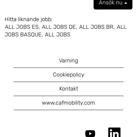
Ansök nu
Hitta liknande jobb:
ALL JOBS ES,
ALL JOBS DE,
ALL JOBS BR,
ALL
JOBS BASQUE,
ALL JOBS
Varning
Cookiepolicy
Kontakt
www.cafmobility.com
Ö
Ö
p
p