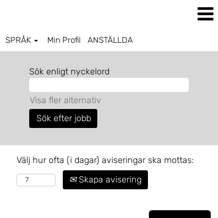
SPRÅK
Min Profil
ANSTÄLLDA
Sök enligt nyckelord
Visa fler alternativ
Välj hur ofta (i dagar) aviseringar ska mottas:
Skapa avisering