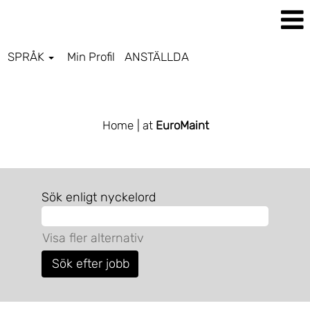
SPRÅK
Min Profil
ANSTÄLLDA
EUROMAINT SV
Home
| at
EuroMaint
Sök enligt nyckelord
Visa fler alternativ