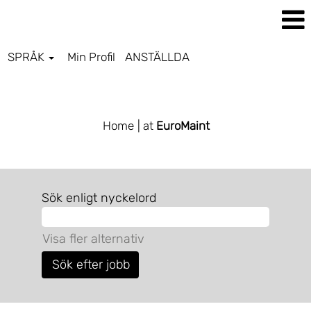
SPRÅK
Min Profil
ANSTÄLLDA
EUROMAINT SV
Home
| at
EuroMaint
Sök enligt nyckelord
Visa fler alternativ