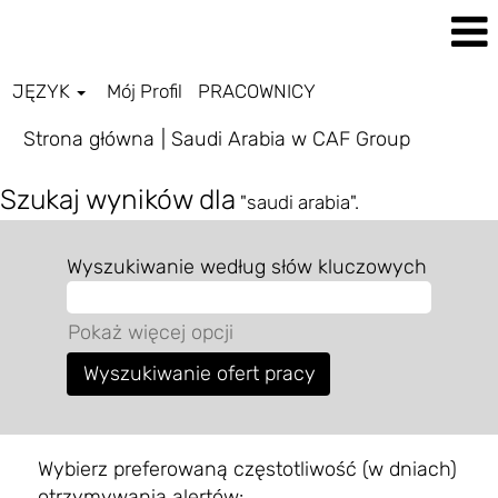
JĘZYK
Mój Profil
PRACOWNICY
(bieżąca
Strona główna
|
Saudi Arabia w CAF Group
strona)
Szukaj wyników dla
"saudi arabia".
Wyszukiwanie według słów kluczowych
Pokaż więcej opcji
Wybierz preferowaną częstotliwość (w dniach)
otrzymywania alertów: