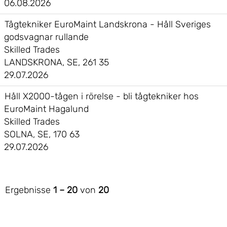
06.08.2026
Tågtekniker EuroMaint Landskrona - Håll Sveriges
godsvagnar rullande
Skilled Trades
LANDSKRONA, SE, 261 35
29.07.2026
Håll X2000-tågen i rörelse - bli tågtekniker hos
EuroMaint Hagalund
Skilled Trades
SOLNA, SE, 170 63
29.07.2026
Ergebnisse
1 – 20
von
20