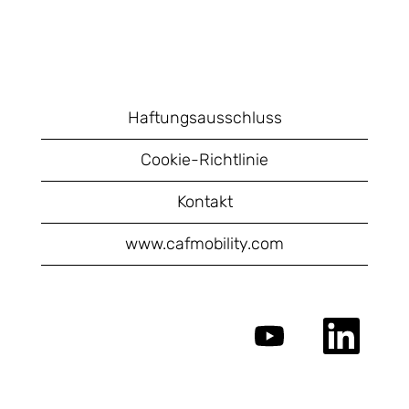
Haftungsausschluss
Cookie-Richtlinie
Kontakt
www.cafmobility.com
W
W
i
i
r
r
d
d
a
a
u
u