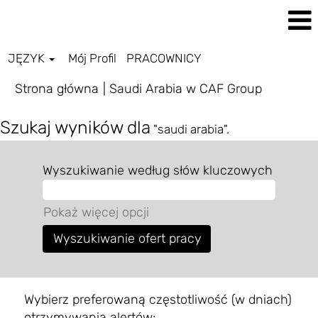
JĘZYK
Mój Profil
PRACOWNICY
(bieżąca
Strona główna
|
Saudi Arabia w CAF Group
strona)
Szukaj wyników dla
"saudi arabia".
Wyszukiwanie według słów kluczowych
Pokaż więcej opcji
Wybierz preferowaną częstotliwość (w dniach)
otrzymywania alertów: