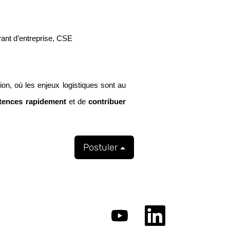
rant d’entreprise, CSE
ion, où les enjeux logistiques sont au
tences rapidement
et de
contribuer
Postuler
S
S
’
’
o
o