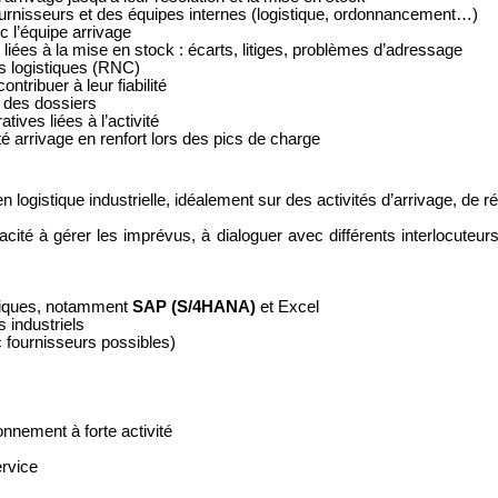
s fournisseurs et des équipes internes (logistique, ordonnancement…)
c l’équipe arrivage
 liées à la mise en stock : écarts, litiges, problèmes d’adressage
és logistiques (RNC)
ontribuer à leur fiabilité
e des dossiers
ives liées à l’activité
ité arrivage en renfort lors des pics de charge
ogistique industrielle, idéalement sur des activités d’arrivage, de réc
cité à gérer les imprévus, à dialoguer avec différents interlocuteur
atiques, notamment
SAP (S/4HANA)
et Excel
 industriels
 fournisseurs possibles)
onnement à forte activité
ervice