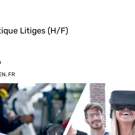
ique Litiges (H/F)
n
N, FR