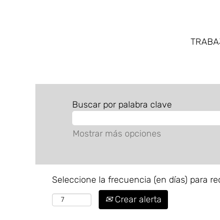
TRAB
Buscar por palabra clave
Mostrar más opciones
Seleccione la frecuencia (en días) para rec
Crear alerta