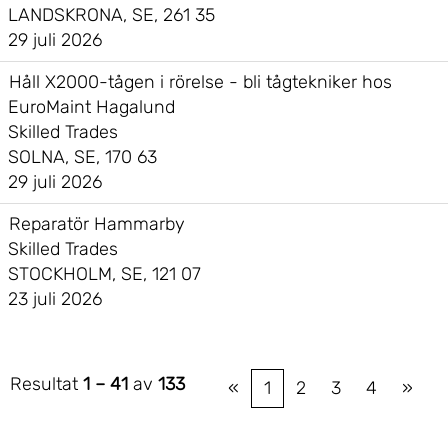
LANDSKRONA, SE, 261 35
29 juli 2026
Håll X2000-tågen i rörelse - bli tågtekniker hos
EuroMaint Hagalund
Skilled Trades
SOLNA, SE, 170 63
29 juli 2026
Reparatör Hammarby
Skilled Trades
STOCKHOLM, SE, 121 07
23 juli 2026
Resultat
1 – 41
av
133
«
1
2
3
4
»