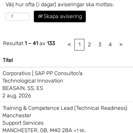
Välj hur ofta (i dagar) aviseringar ska mottas:
Skapa avisering
Resultat
1 – 41
av
133
«
1
2
3
4
»
Titel
Corporativo | SAP PP Consultor/a
Technological Innovation
BEASAIN, SS, ES
2 aug. 2026
Training & Competence Lead (Technical Readiness)
Manchester
Support Services
MANCHESTER, GB, M40 2BA
+1 till…