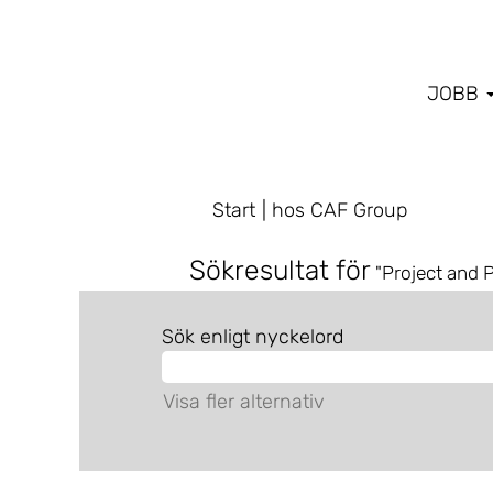
JOBB
(aktuell
Start
|
hos CAF Group
sida)
Sökresultat för
"Project and
Sök enligt nyckelord
Visa fler alternativ