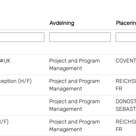
Avdelning
Placeri
 #UK
Project and Program
COVENT
Management
ception (H/F)
Project and Program
REICHS
Management
FR
Project and Program
DONOST
Management
SEBAST
H/F)
Project and Program
REICHS
Management
FR