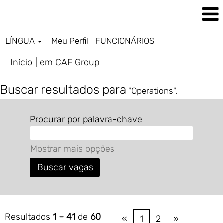
LÍNGUA
Meu Perfil
FUNCIONÁRIOS
(página
Início
|
em CAF Group
atual)
Buscar resultados para
"Operations".
Procurar por palavra-chave
Mostrar mais opções
Resultados
1 – 41
de
60
«
1
2
»