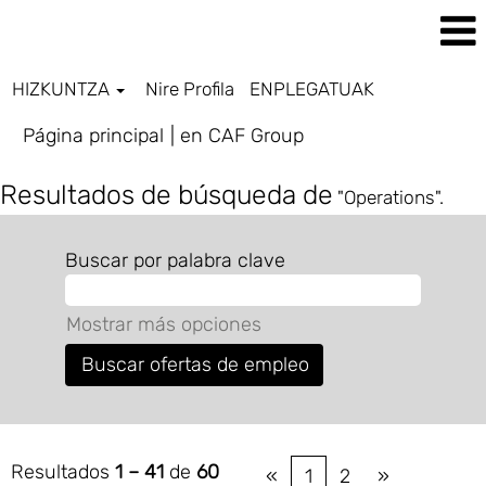
HIZKUNTZA
Nire Profila
ENPLEGATUAK
(página
Página principal
|
en CAF Group
actual)
Resultados de búsqueda de
"Operations".
Buscar por palabra clave
Mostrar más opciones
Resultados
1 – 41
de
60
«
1
2
»