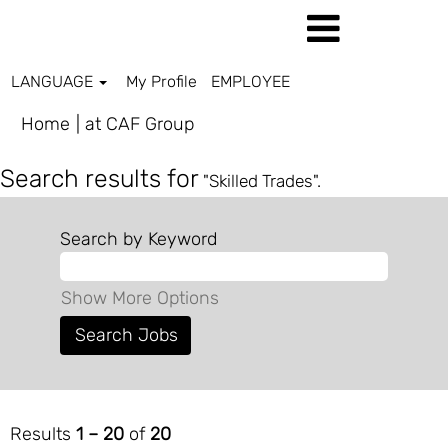
LANGUAGE
My Profile
EMPLOYEE
(current
Home
|
at CAF Group
page)
Search results for
"Skilled Trades".
Search by Keyword
Show More Options
Results
1 – 20
of
20