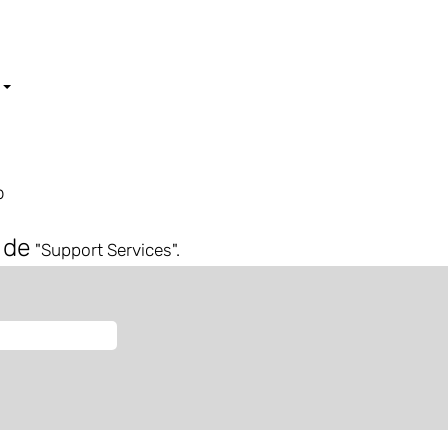
K
(página
p
actual)
 de
"Support Services".