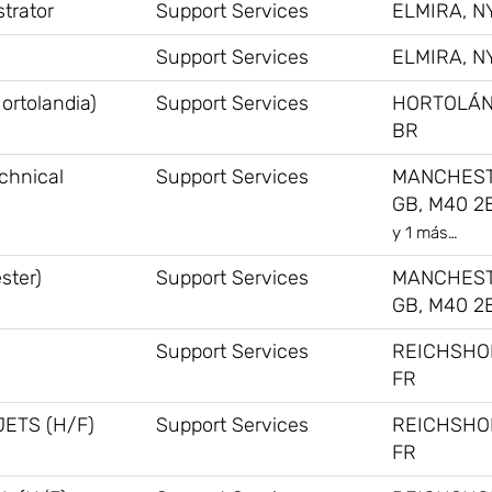
trator
Support Services
ELMIRA, NY
Support Services
ELMIRA, NY
ortolandia)
Support Services
HORTOLÁN
BR
chnical
Support Services
MANCHEST
GB, M40 2
y 1 más…
ster)
Support Services
MANCHEST
GB, M40 2
Support Services
REICHSHO
FR
ETS (H/F)
Support Services
REICHSHO
FR