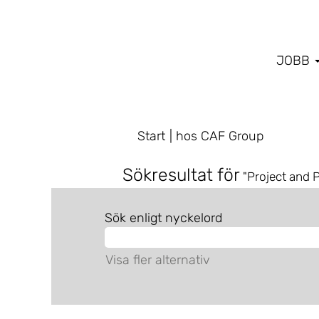
JOBB
(aktuell
Start
|
hos CAF Group
sida)
Sökresultat för
"Project and
Sök enligt nyckelord
Visa fler alternativ