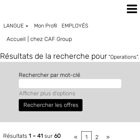
LANGUE
Mon Profil
EMPLOYÉS
(page
Accueil
|
chez CAF Group
actuelle)
Résultats de la recherche pour
"Operations".
Rechercher par mot-clé
Afficher plus d’options
Résultats
1 – 41
sur
60
«
1
2
»