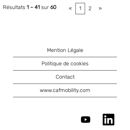
Résultats
1 – 41
sur
60
«
1
2
»
Mention Légale
Politique de cookies
Contact
www.cafmobility.com
S
S
’
’
o
o