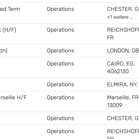
xed Term
Operations
CHESTER, G
+1 weitere …
 (H/F)
Operations
REICHSHOF
FR
on)
Operations
LONDON, GB
Operations
CAIRO, EG,
4062130
Operations
ELMIRA, NY,
rseille H/F
Operations
Marseille, FR
13009
Operations
CHESTER, G
Operations
REICHSHOF