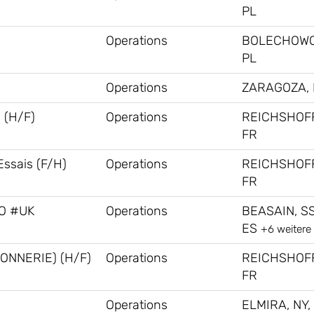
PL
Operations
BOLECHOWO
PL
Operations
ZARAGOZA, 
 (H/F)
Operations
REICHSHOF
FR
Essais (F/H)
Operations
REICHSHOF
FR
RO #UK
Operations
BEASAIN, SS
ES
+6 weitere
ONNERIE) (H/F)
Operations
REICHSHOF
FR
Operations
ELMIRA, NY,