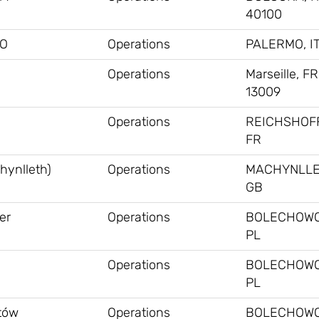
40100
MO
Operations
PALERMO, I
Operations
Marseille, FR
13009
Operations
REICHSHOF
FR
hynlleth)
Operations
MACHYNLLE
GB
er
Operations
BOLECHOWO
PL
Operations
BOLECHOWO
PL
stów
Operations
BOLECHOWO