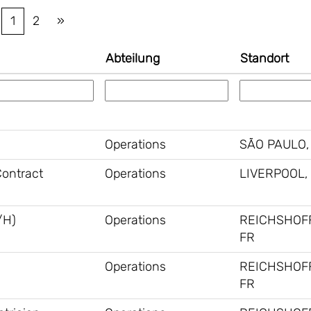
1
2
»
Abteilung
Standort
Operations
SÃO PAULO,
Contract
Operations
LIVERPOOL,
/H)
Operations
REICHSHOF
FR
Operations
REICHSHOF
FR