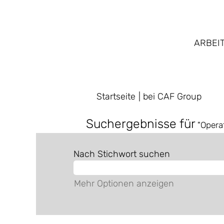
ARBEI
(aktue
Startseite
|
bei CAF Group
Seite)
Suchergebnisse für
"Operat
Nach Stichwort suchen
Mehr Optionen anzeigen