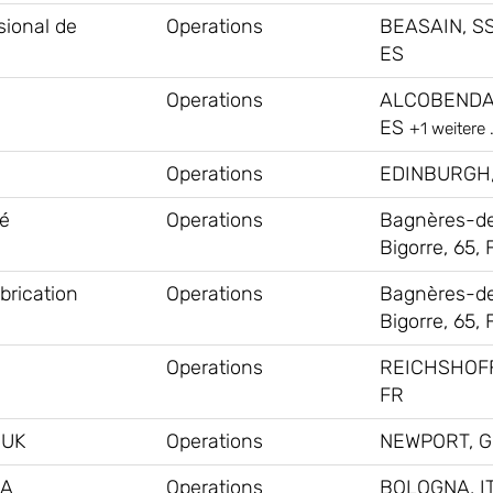
sional de
Operations
BEASAIN, SS
ES
Operations
ALCOBENDA
ES
+1 weitere 
Operations
EDINBURGH
té
Operations
Bagnères-d
Bigorre, 65, 
brication
Operations
Bagnères-d
Bigorre, 65, 
Operations
REICHSHOF
FR
#UK
Operations
NEWPORT, 
NA
Operations
BOLOGNA, IT