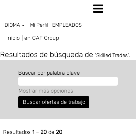
IDIOMA
Mi Perfil
EMPLEADOS
(página
Inicio
|
en CAF Group
actual)
Resultados de búsqueda de
"Skilled Trades".
Buscar por palabra clave
Mostrar más opciones
Resultados
1 – 20
de
20