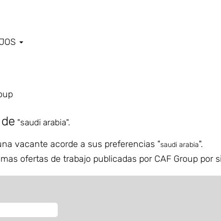
AJOS
(página
oup
actual)
 de
"saudi arabia".
na vacante acorde a sus preferencias "
".
saudi arabia
imas ofertas de trabajo publicadas por CAF Group por si 