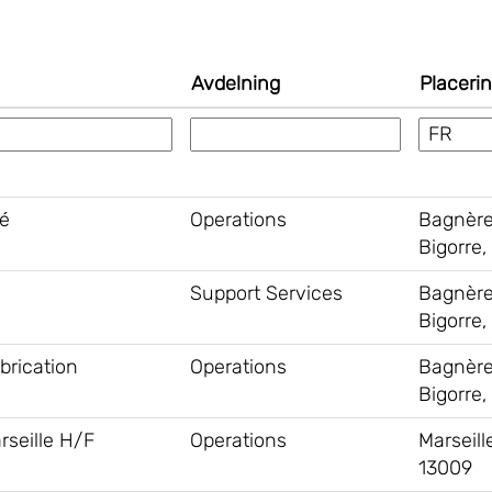
Avdelning
Placeri
té
Operations
Bagnèr
Bigorre,
Support Services
Bagnèr
Bigorre,
brication
Operations
Bagnèr
Bigorre,
rseille H/F
Operations
Marseill
13009