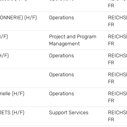
FR
ONNERIE) (H/F)
Operations
REICHS
FR
H/F)
Project and Program
REICHS
Management
FR
H/F)
Operations
REICHS
FR
Operations
REICHS
FR
ielle (H/F)
Operations
REICHS
FR
ETS (H/F)
Support Services
REICHS
FR