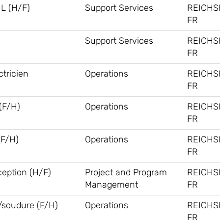
L (H/F)
Support Services
REICHS
FR
Support Services
REICHS
FR
tricien
Operations
REICHS
FR
F/H)
Operations
REICHS
FR
(F/H)
Operations
REICHS
FR
ception (H/F)
Project and Program
REICHS
Management
FR
/soudure (F/H)
Operations
REICHS
FR