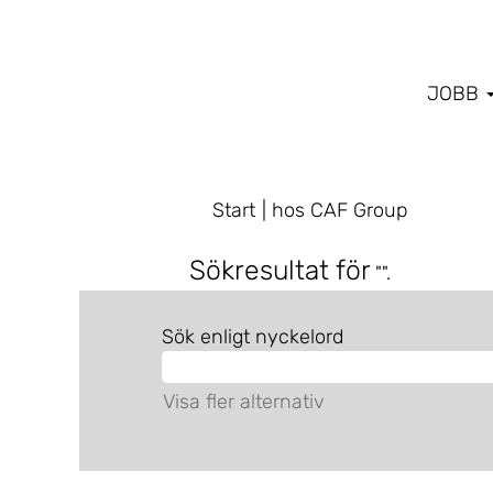
JOBB
(aktuell
Start
|
hos CAF Group
sida)
Sökresultat för
"".
Sök enligt nyckelord
Visa fler alternativ