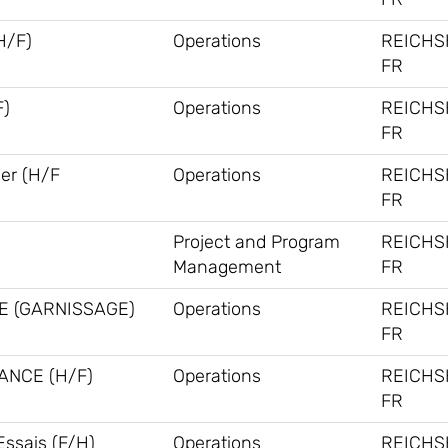
H/F)
Operations
REICHS
FR
F)
Operations
REICHS
FR
ner (H/F
Operations
REICHS
FR
Project and Program
REICHS
Management
FR
E (GARNISSAGE)
Operations
REICHS
FR
ANCE (H/F)
Operations
REICHS
FR
Essais (F/H)
Operations
REICHS