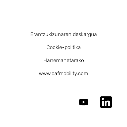
Erantzukizunaren deskargua
Cookie-politika
Harremanetarako
www.cafmobility.com
O
O
t
t
w
w
i
i
e
e
r
r