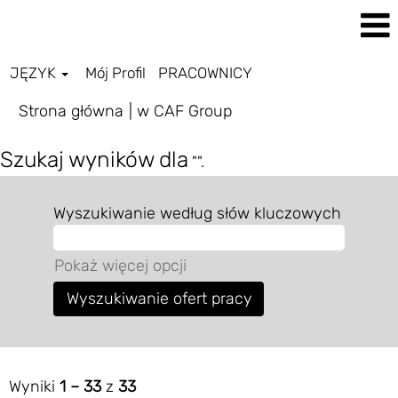
JĘZYK
Mój Profil
PRACOWNICY
(bieżąca
Strona główna
|
w CAF Group
strona)
Szukaj wyników dla
"".
Wyszukiwanie według słów kluczowych
Pokaż więcej opcji
Wyniki
1 – 33
z
33