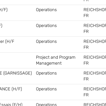
H/F)
Operations
REICHSHOF
FR
F)
Operations
REICHSHOF
FR
ner (H/F
Operations
REICHSHOF
FR
Project and Program
REICHSHOF
Management
FR
E (GARNISSAGE)
Operations
REICHSHOF
FR
ANCE (H/F)
Operations
REICHSHOF
FR
Essais (F/H)
Operations
REICHSHOF