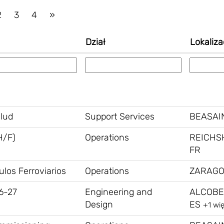
2
3
4
»
Dział
Lokaliza
alud
Support Services
BEASAIN
H/F)
Operations
REICHS
FR
los Ferroviarios
Operations
ZARAGO
6-27
Engineering and
ALCOBE
Design
ES
+1 wi