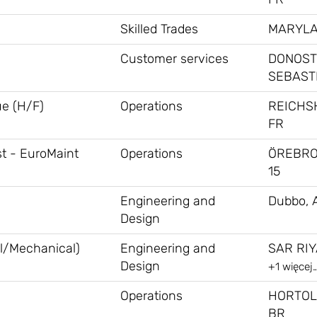
Skilled Trades
MARYLA
Customer services
DONOST
SEBASTI
ue (H/F)
Operations
REICHS
FR
st - EuroMaint
Operations
ÖREBRO,
15
Engineering and
Dubbo, 
Design
al/Mechanical)
Engineering and
SAR RIY
Design
+1 więcej
Operations
HORTOL
BR