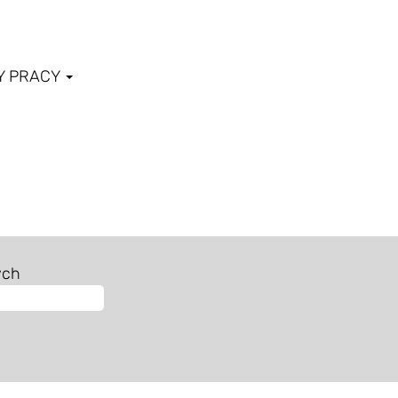
Y PRACY
bieżąca
trona)
ych