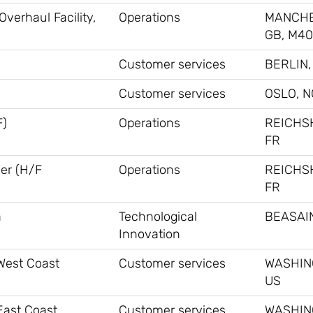
verhaul Facility,
Operations
MANCHE
GB, M40
Customer services
BERLIN,
Customer services
OSLO, N
F)
Operations
REICHS
FR
ner (H/F
Operations
REICHS
FR
a
Technological
BEASAIN
Innovation
 West Coast
Customer services
WASHIN
US
East Coast
Customer services
WASHIN