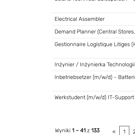
Electrical Assembler
Demand Planner (Central Stores,
Gestionnaire Logistique Litiges (
Inżynier / Inżynierka Technolog
Inbetriebsetzer (m/w/d) - Batter
Werkstudent (m/w/d) IT-Support
Wyniki
1 – 41
z
133
«
1