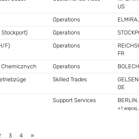
US
Operations
ELMIRA,
 Stockport)
Operations
STOCKP
H/F)
Operations
REICHS
FR
ii Chemicznych
Operations
BOLECH
ietriebzüge
Skilled Trades
GELSEN
DE
Support Services
BERLIN,
+1 więcej
2
3
4
»