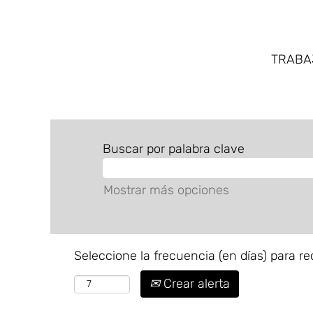
TRAB
Buscar por palabra clave
Mostrar más opciones
Seleccione la frecuencia (en días) para rec
Crear alerta