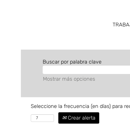
TRAB
Buscar por palabra clave
Mostrar más opciones
Seleccione la frecuencia (en días) para rec
Crear alerta