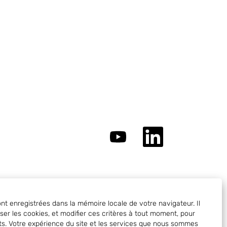
S
S
’
’
o
o
u
u
v
v
r
r
e
e
d
d
a
a
nt enregistrées dans la mémoire locale de votre navigateur. Il
n
n
er les cookies, et modifier ces critères à tout moment, pour
s
s
êts. Votre expérience du site et les services que nous sommes