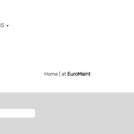
IS
Home
| at
EuroMaint