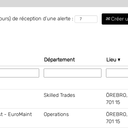
urs) de réception d’une alerte :
Créer u
Département
Lieu
Skilled Trades
ÖREBRO,
701 15
st - EuroMaint
Operations
ÖREBRO,
701 15